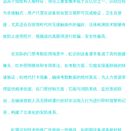
远高于指纹和人脸特征，理论上重复概率低于百亿分之一。识别过程
为非接触式，用户只需在设备前短暂注视即可完成验证，卫生且便
捷，尤其适合后疫情时代对无接触操作的偏好。活体检测技术能够有
效防止使用照片、视频或仿真眼球进行欺骗，安全性极高。
在实际的门禁考勤应用场景中，虹识别设备通常集成了高性能摄
像头、红外照明模块和专用算法。在考勤方面，它能实现毫秒级的快
速验证，杜绝代打卡现象，确保考勤数据的绝对真实，为人力资源管
理提供精准依据。在门禁控制方面，它能与消防系统、监控系统联
动，在确保授权人员无障碍通行的对非法闯入行为进行即时报警和记
录，构建了立体化的安防体系。
虹膜识别技术的推广也面临一些挑战，如初期设备成本相对较