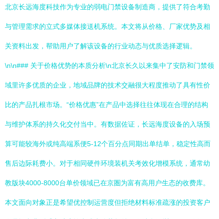
北京长远海度科技作为专业的弱电门禁设备制造商，提供了符合考勤
与管理需求的立式多媒体接送机系统。本文将从价格、厂家优势及相
关资料出发，帮助用户了解该设备的行业动态与优质选择逻辑。
\n\n### 关于价格优势的本质分析\n北京长久以来集中了安防和门禁领
域里许多优质的企业，地域品牌的技术交融很大程度推动了具有性价
比的产品扎根市场。“价格优惠”在产品中选择往往体现在合理的结构
与维护体系的持久化交付当中。有数据佐证，长远海度设备的入场预
算可能较海外或纯高端系便5-12个百分点同期出单结单，稳定性高而
售后边际耗费小。对于相同硬件环境装机关考效化增模系统，通常幼
教版块4000-8000台单价领域已在京圏为富有高用户生态的收费库。
本文面向对象正是希望优控制运营度但拒绝材料标准疏涨的投资客户